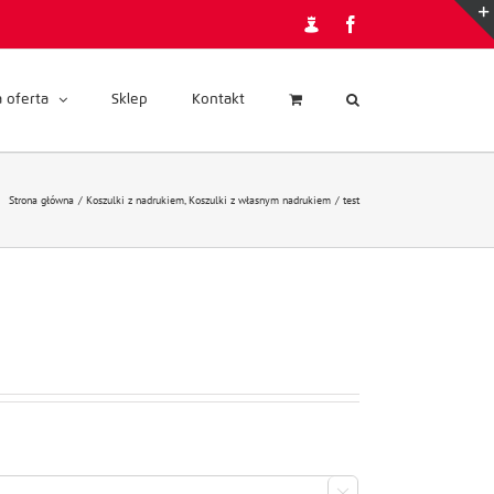
Admin
Facebook
 oferta
Sklep
Kontakt
Strona główna
Koszulki z nadrukiem
Koszulki z własnym nadrukiem
test
