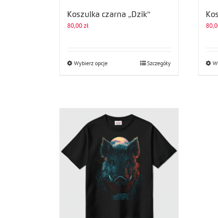
Koszulka czarna „Dzik”
Kos
80,00
zł
80,
Ten
Wybierz opcje
Szczegóły
Wy
produkt
ma
wiele
wariantów.
Opcje
można
wybrać
na
stronie
produktu