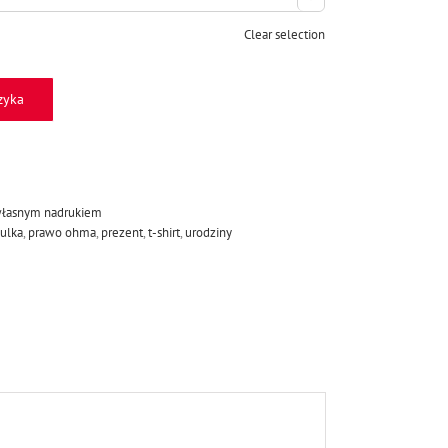
Clear selection
zyka
 własnym nadrukiem
ulka
,
prawo ohma
,
prezent
,
t-shirt
,
urodziny