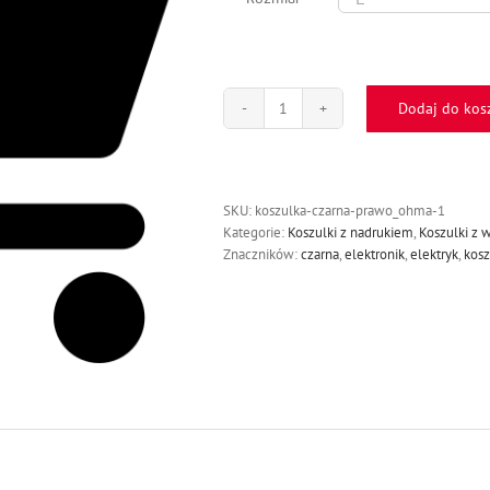
Dodaj do kos
ilość
test
SKU:
koszulka-czarna-prawo_ohma-1
Kategorie:
Koszulki z nadrukiem
,
Koszulki z
Znaczników:
czarna
,
elektronik
,
elektryk
,
kosz