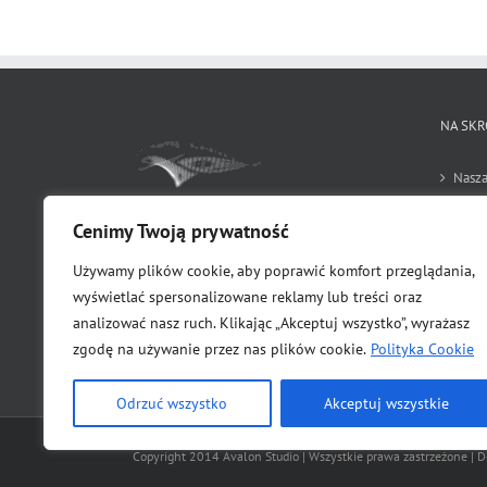
wiele
wariantów.
Opcje
można
wybrać
na
NA SKR
stronie
produktu
Nasza
Sklep
Cenimy Twoją prywatność
Jesteśmy agencją reklamową typu full servise,
założoną w 2010 roku. Specjalizujemy się w
Regu
Używamy plików cookie, aby poprawić komfort przeglądania,
kompleksowej obsłudze w zakresie reklamy i
wyświetlać spersonalizowane reklamy lub treści oraz
promocji. Zajmujemy się opracowywaniem i
Polit
analizować nasz ruch. Klikając „Akceptuj wszystko”, wyrażasz
realizacją szeroko rozumianej reklamy.
zgodę na używanie przez nas plików cookie.
Polityka Cookie
Odrzuć wszystko
Akceptuj wszystkie
Copyright 2014 Avalon Studio | Wszystkie prawa zastrzeżone | 