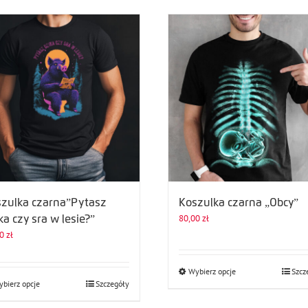
zulka czarna”Pytasz
Koszulka czarna „Obcy”
80,00
zł
ka czy sra w lesie?”
00
zł
Ten
Wybierz opcje
Szcz
Ten
bierz opcje
Szczegóły
produkt
produkt
ma