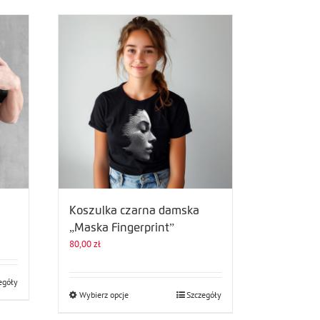
Koszulka czarna damska
„Maska Fingerprint”
80,00
zł
egóły
Ten
Wybierz opcje
Szczegóły
produkt