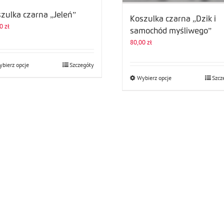
zulka czarna „Jeleń”
Koszulka czarna „Dzik i
00
zł
samochód myśliwego”
80,00
zł
Ten
bierz opcje
Szczegóły
produkt
Ten
Wybierz opcje
Szcz
ma
produkt
wiele
ma
wariantów.
wiele
Opcje
wariantów.
można
Opcje
wybrać
można
na
wybrać
stronie
na
produktu
stronie
produktu