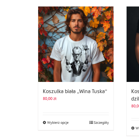
Koszulka biała „Wina Tuska”
Kos
80,00
zł
dzi
80,
Ten
Wybierz opcje
Szczegóły
Wy
produkt
ma