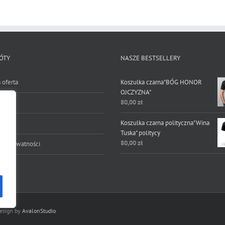
ma
wiele
wiele
wariantów.
wariantów.
Opcje
Opcje
można
można
wybrać
wybrać
na
ÓTY
NASZE BESTSELLERY
na
stronie
stronie
produktu
 oferta
Koszulka czarna"BÓG HONOR
produktu
OJCZYZNA"
80,00
zł
Koszulka czarna polityczna"Wina
lamin
Tuska" politycy
80,00
zł
yka prywatności
Design by
AvalonStudio