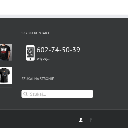
ma
wiele
wariantów.
Opcje
można
wybrać
SZYBKI KONTAKT
na
stronie
produktu
602-74-50-39
więcej...
SZUKAJ NA STRONIE
Szukaj
Admin
Facebook